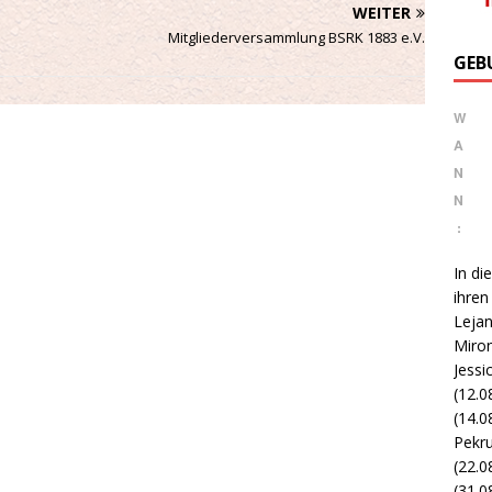
WEITER
Mitgliederversammlung BSRK 1883 e.V.
GEB
W
A
N
N
:
In di
ihren
Lejan
Miron
Jessi
(12.0
(14.0
Pekru
(22.0
(31.08