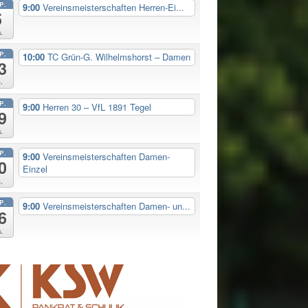
P.
9:00
Vereinsmeisterschaften Herren-Ei...
5
.
P.
10:00
TC Grün-G. Wilhelmshorst – Damen
3
.
P.
9:00
Herren 30 – VfL 1891 Tegel
9
.
P.
9:00
Vereinsmeisterschaften Damen-
0
Einzel
.
P.
9:00
Vereinsmeisterschaften Damen- un...
6
.