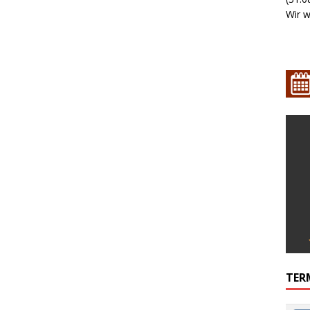
Wir w
TER