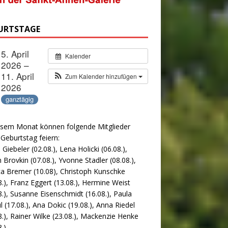
URTSTAGE
5. April
Kalender
2026 –
11. April
Zum Kalender hinzufügen
2026
ganztägig
esem Monat können folgende Mitglieder
 Geburtstag feiern:
 Giebeler (02.08.), Lena Holicki (06.08.),
 Brovkin (07.08.), Yvonne Stadler (08.08.),
ca Bremer (10.08), Christoph Kunschke
8.), Franz Eggert (13.08.), Hermine Weist
8.), Susanne Eisenschmidt (16.08.), Paula
l (17.08.), Ana Dokic (19.08.), Anna Riedel
8.), Rainer Wilke (23.08.), Mackenzie Henke
.).