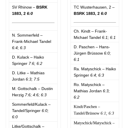
SV Rhinow –
BSRK
TC Wusterhausen, 2 –
1883, 2
6:0
BSRK 1883, 2
6:0
Ch. Kindt – Frank-
N. Sommerfeld –
Michael Tandel
6:1; 6:1
Frank-Michael Tandel
D. Paschen – Hans-
6:4; 6:3
Jürgen Brüssow
6:0;
D. Kulack – Haiko
6:1
Springer
7:6; 6:2
Ra. Matyschick – Haiko
D. Litke – Mathias
Springer
6:4; 6:3
Jordan
6:3; 7:5
Ro. Matyschick –
M. Gottschalk – Dustin
Mathias Jordan
6:3;
Herzig
7:6; 4:6; 6:3
6:2
Sommerfeld/Kulack –
Kindt/Paschen –
Tandel/Springer
6:0;
Tandel/Brüssow
6:1; 6:3
6:0
Matyschick/Matyschick –
Litke/Gottschalk –