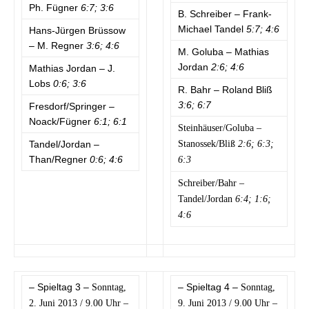
Ph. Fügner
6:7; 3:6
B. Schreiber – Frank-
Michael Tandel
5:7; 4:6
Hans-Jürgen Brüssow
– M. Regner
3:6; 4:6
M. Goluba – Mathias
Jordan
2:6; 4:6
Mathias Jordan – J.
Lobs
0:6; 3:6
R. Bahr – Roland Bliß
3:6; 6:7
Fresdorf/Springer –
Noack/Fügner
6:1; 6:1
Steinhäuser/Goluba –
Tandel/Jordan –
Stanossek/Bliß
2:6; 6:3;
Than/Regner
0:6; 4:6
6:3
Schreiber/Bahr –
Tandel/Jordan
6:4; 1:6;
4:6
– Spieltag 3 –
– Spieltag 4 –
Sonntag,
Sonntag,
2. Juni 2013 / 9.00 Uhr –
9. Juni 2013 / 9.00 Uhr –