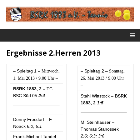
Ergebnisse 2.Herren 2013
– Spieltag 1 –
– Spieltag 2 –
Mittwoch,
Sonntag,
1. Mai 2013 / 9.00 Uhr –
26. Mai 2013 / 9.00 Uhr
–
BSRK 1883, 2 –
TC
BSC Süd 05
2:4
Stahl Wittstock –
BSRK
1883, 2
1:5
Denny Fresdorf – F.
M. Steinhäuser –
Noack
6:0; 6:1
Thomas Stanossek
2:6; 6:3; 3:6
Frank-Michael Tandel –