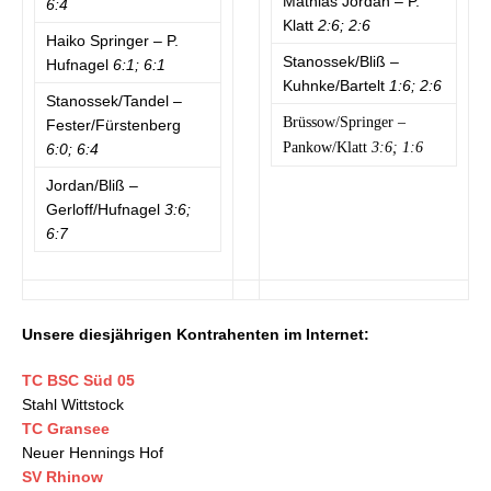
Mathias Jordan – P.
6:4
Klatt
2:6; 2:6
Haiko Springer – P.
Stanossek/Bliß –
Hufnagel
6:1; 6:1
Kuhnke/Bartelt
1:6; 2:6
Stanossek/Tandel –
Brüssow/Springer –
Fester/Fürstenberg
Pankow/Klatt
3:6; 1:6
6:0; 6:4
Jordan/Bliß –
Gerloff/Hufnagel
3:6;
6:7
Unsere diesjährigen Kontrahenten im Internet:
TC BSC Süd 05
Stahl Wittstock
TC Gransee
Neuer Hennings Hof
SV Rhinow