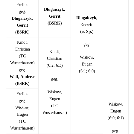
Freilos
Dlugaiczyk,
geg.
Gerrit
Dlugaiczyk,
Dlugaiczyk,
(BSRK)
Gerrit
Gerrit
(o. Sp.)
(BSRK)
Kindt,
geg.
Christian
Kindt,
(TC
Wiskow,
Christian
Wusterhausen)
Eugen
(6:2; 6:3)
geg.
(6:1; 6:0)
Wolf, Andreas
geg.
(BSRK)
Wiskow,
Freilos
Eugen
geg.
Wiskow,
(TC
Wiskow,
Eugen
Wusterhausen)
Eugen
(6:0; 6:1)
(TC
Wusterhausen)
geg.