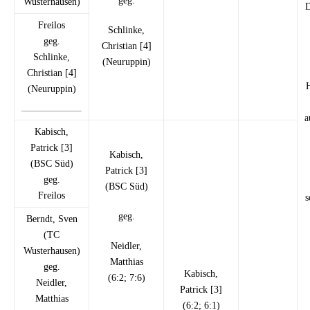
geg.
Wusterhausen)
D
Freilos
Schlinke,
geg.
Christian [4]
Schlinke,
(Neuruppin)
Christian [4]
H
(Neuruppin)
a
Kabisch,
Patrick [3]
Kabisch,
(BSC Süd)
Patrick [3]
geg.
(BSC Süd)
Freilos
s
geg.
Berndt, Sven
(TC
Neidler,
Wusterhausen)
Matthias
geg.
Kabisch,
(6:2; 7:6)
Neidler,
Patrick [3]
Matthias
(6:2; 6:1)