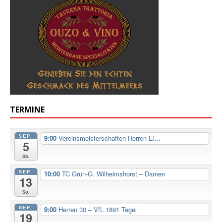
TERMINE
SEP.
9:00
Vereinsmeisterschaften Herren-Ei...
5
Sa.
SEP.
10:00
TC Grün-G. Wilhelmshorst – Damen
13
So.
SEP.
9:00
Herren 30 – VfL 1891 Tegel
19