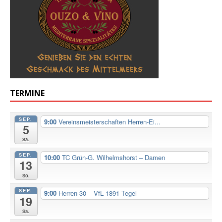
TERMINE
SEP.
9:00
Vereinsmeisterschaften Herren-Ei...
5
Sa.
SEP.
10:00
TC Grün-G. Wilhelmshorst – Damen
13
So.
SEP.
9:00
Herren 30 – VfL 1891 Tegel
19
Sa.