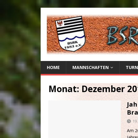
HOME
MANNSCHAFTEN
TURN
Monat:
Dezember 20
Ja
Br
19
Am 26
Jahr