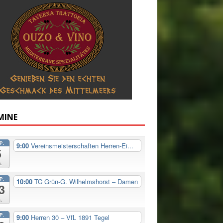
MINE
P.
9:00
Vereinsmeisterschaften Herren-Ei...
5
.
P.
10:00
TC Grün-G. Wilhelmshorst – Damen
3
.
P.
9:00
Herren 30 – VfL 1891 Tegel