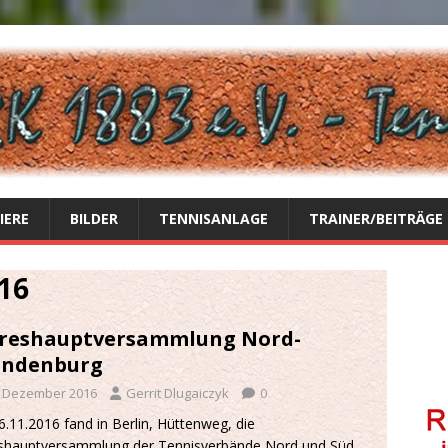
IERE
BILDER
TENNISANLAGE
TRAINER/BEITRÄGE
16
hreshauptversammlung Nord-
andenburg
. Dezember 2016
Gerrit Dlugaiczyk
0
.11.2016 fand in Berlin, Hüttenweg, die
eshauptversammlung der Tennisverbände Nord und Süd