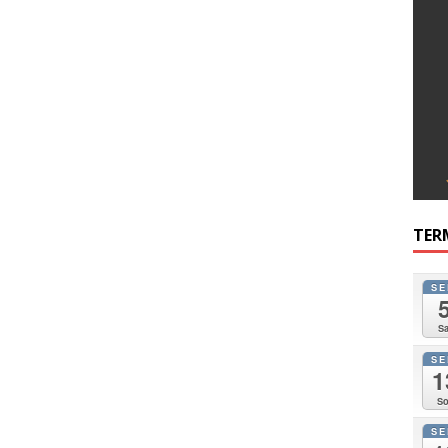
TER
SE
Sa
SE
1
So
SE