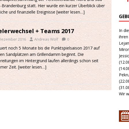
n-Brandenburg statt. Hier wurde ein kurzer Überblick über
liche und finanzielle Ereignisse
[weiter lesen…]
GEB
elerwechsel + Teams 2017
In di
ihren
 Dezember 2016
Andreas Wolf
0
Lejan
uert noch 5 Monate bis die Punktspielsaison 2017 auf
Miron
en Sandplätzen am Grillendamm beginnt. Die
Jessi
reitungen im Hintergrund laufen allerdings schon seit
(12.0
mer Zeit.
[weiter lesen…]
(14.0
Pekru
(22.0
(31.08
Wir w