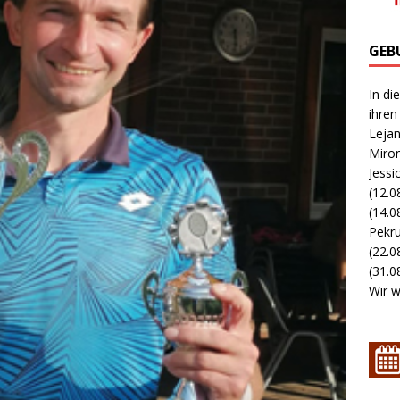
GEB
In di
ihren
Lejan
Miron
Jessi
(12.0
(14.0
Pekru
(22.0
(31.08
Wir w