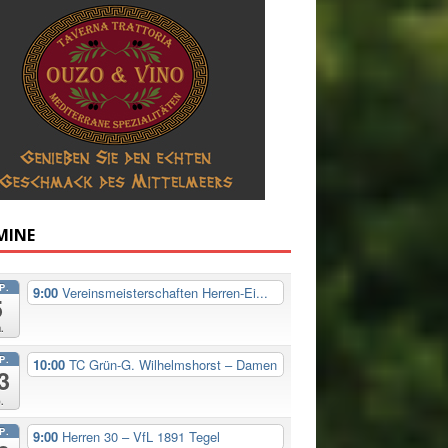
MINE
P.
9:00
Vereinsmeisterschaften Herren-Ei...
5
.
P.
10:00
TC Grün-G. Wilhelmshorst – Damen
3
.
P.
9:00
Herren 30 – VfL 1891 Tegel