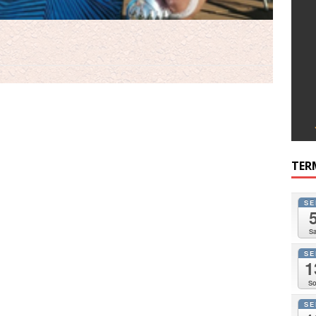
TER
SE
Sa
SE
1
So
SE