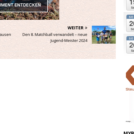
1
Sa
SE
2
WEITER
So
hausen
Den 8. Matchball verwandelt – neue
SE
Jugend-Meister 2024
2
Sa
MYB