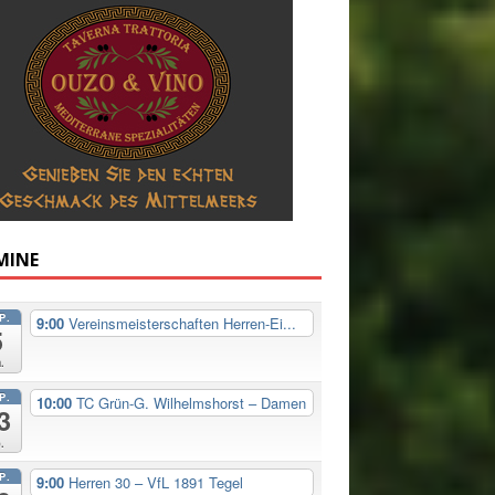
MINE
P.
9:00
Vereinsmeisterschaften Herren-Ei...
5
.
P.
10:00
TC Grün-G. Wilhelmshorst – Damen
3
.
P.
9:00
Herren 30 – VfL 1891 Tegel