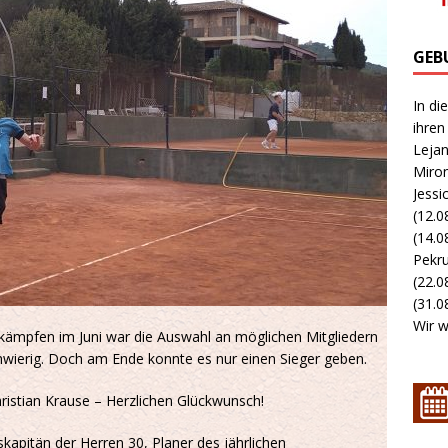
GEB
In di
ihren
Lejan
Miron
Jessi
(12.0
(14.0
Pekru
(22.0
(31.08
Wir w
tkämpfen im Juni war die Auswahl an möglichen Mitgliedern
hwierig. Doch am Ende konnte es nur einen Sieger geben.
hristian Krause – Herzlichen Glückwunsch!
kapitän der Herren 30, Planer des jährlichen