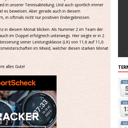
ied in unserer Tennisabteilung. Und auch sportlich immer
tel es beweisen. Aber gerade auch in diesem
, in oftmals nicht nur positiven Endergebnissen.
lanz in diesem Monat blicken. Als Nummer 2 im Team der
uch im Doppel erfolgreich unterwegs. Hier siegte er in 2
rbesserung seiner Leistungsklasse (LK) von 11,6 auf 11,0.
insmeisterschaften im Mixed, welcher diesen starken Monat
re alles Gute!
TER
SE
Sa
SE
1
So
SE