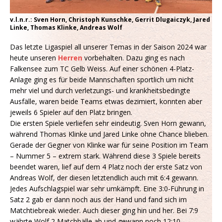
v.l.n.r.: Sven Horn, Christoph Kunschke, Gerrit Dlugaiczyk, Jared
Linke, Thomas Klinke, Andreas Wolf
Das letzte Ligaspiel all unserer Temas in der Saison 2024 war
heute unseren
Herren
vorbehalten. Dazu ging es nach
Falkensee zum TC Gelb Weiss. Auf einer schönen 4-Platz-
Anlage ging es für beide Mannschaften sportlich um nicht
mehr viel und durch verletzungs- und krankheitsbedingte
Ausfälle, waren beide Teams etwas dezimiert, konnten aber
jeweils 6 Spieler auf den Platz bringen.
Die ersten Spiele verliefen sehr eindeutig. Sven Horn gewann,
während Thomas Klinke und Jared Linke ohne Chance blieben.
Gerade der Gegner von Klinke war für seine Position im Team
– Nummer 5 – extrem stark. Während diese 3 Spiele bereits
beendet waren, lief auf dem 4 Platz noch der erste Satz von
Andreas Wolf, der diesen letztendlich auch mit 6:4 gewann.
Jedes Aufschlagspiel war sehr umkämpft. Eine 3:0-Führung in
Satz 2 gab er dann noch aus der Hand und fand sich im
Matchtiebreak wieder. Auch dieser ging hin und her. Bei 7:9
währte Wolf 2 Matchbälle ab und gewann noch 12:10.