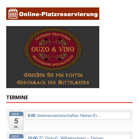
TERMINE
SEP.
9:00
Vereinsmeisterschaften Herren-Ei...
5
Sa.
SEP.
10:00
TC Grün-G. Wilhelmshorst – Damen