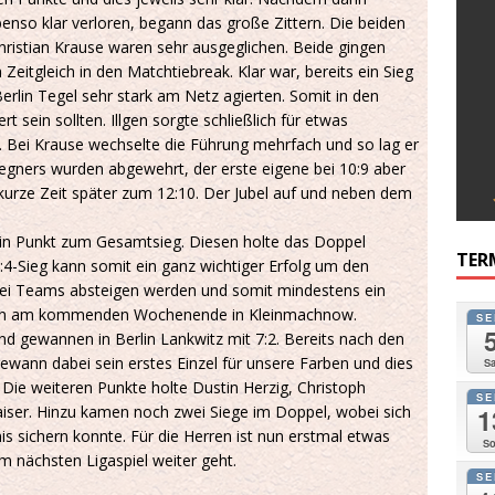
benso klar verloren, begann das große Zittern. Die beiden
hristian Krause waren sehr ausgeglichen. Beide gingen
Zeitgleich in den Matchtiebreak. Klar war, bereits ein Sieg
rlin Tegel sehr stark am Netz agierten. Somit in den
 sein sollten. Illgen sorgte schließlich für etwas
n. Bei Krause wechselte die Führung mehrfach und so lag er
Gegners wurden abgewehrt, der erste eigene bei 10:9 aber
s kurze Zeit später zum 12:10. Der Jubel auf und neben dem
ein Punkt zum Gesamtsieg. Diesen holte das Doppel
TER
5:4-Sieg kann somit ein ganz wichtiger Erfolg um den
zwei Teams absteigen werden und somit mindestens ein
 schon am kommenden Wochenende in Kleinmachnow.
SE
 gewannen in Berlin Lankwitz mit 7:2. Bereits nach den
gewann dabei sein erstes Einzel für unsere Farben und dies
Sa
. Die weiteren Punkte holte Dustin Herzig, Christoph
SE
aiser. Hinzu kamen noch zwei Siege im Doppel, wobei sich
1
s sichern konnte. Für die Herren ist nun erstmal etwas
So
 nächsten Ligaspiel weiter geht.
SE