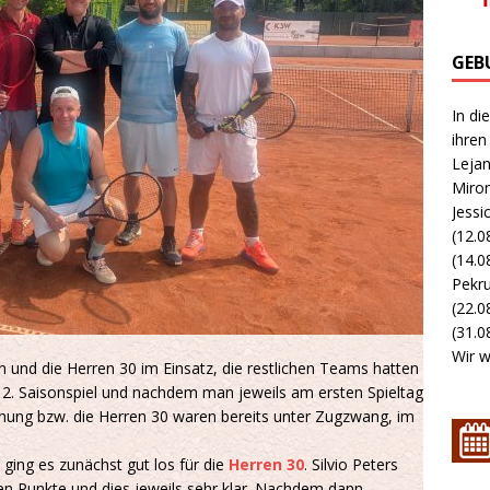
GEB
In di
ihren
Lejan
Miron
Jessi
(12.0
(14.0
Pekru
(22.0
(31.08
Wir w
nd die Herren 30 im Einsatz, die restlichen Teams hatten
s 2. Saisonspiel und nachdem man jeweils am ersten Spieltag
chung bzw. die Herren 30 waren bereits unter Zugzwang, im
ing es zunächst gut los für die
Herren 30
. Silvio Peters
ten Punkte und dies jeweils sehr klar. Nachdem dann