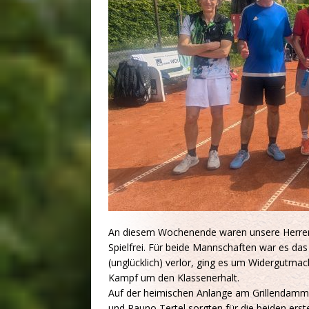
An diesem Wochenende waren unsere Herren u
Spielfrei. Für beide Mannschaften war es da
(unglücklich) verlor, ging es um Widergutma
Kampf um den Klassenerhalt.
Auf der heimischen Anlange am Grillendamm g
und Rauno Tertel sorgten für die beiden ers