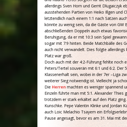
allerdings Sven Horn und Gerrit Dlugaiczyk e
ausstehenden Partien von Heiko Illgen und C
letztendlich nach einem 1:1 nach Sätzen auch 
könnte zu wenig sein, da die Gäste von GW Be
abschließenden Doppeln auch etwas favorisiert
Beruhigung, da er mit 10:3 sein Spiel gewan
sogar mit 7:9 hinten. Beide Matchbälle des 
auch nicht verwandelt. Dies folgte allerding
Platz war groß.
Doch auch mit der 4:2-Führung fehlte noch 
Peters/Tertel souverän mit 6:1 und 6:2. Der 
Klassenerhalt sein, wobei in der 7er –Liga 
weiterer Sieg notwendig ist. Vielleicht ja
Die
Herren
machten es weniger spannend und
Einzeln führte man mit 5:1. Alexander Thies 
trotzdem er stark erkältet auf den Platz ging
Kunschke. Pepe Valentin Klinke und Jordan K
auch Loic Melachio Tsayem ein Erfolgserlebni
Pause angesagt, bevor es am 31. Mai mit dem