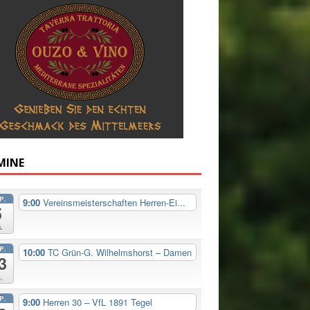
MINE
P.
9:00
Vereinsmeisterschaften Herren-Ei...
5
.
P.
10:00
TC Grün-G. Wilhelmshorst – Damen
3
.
P.
9:00
Herren 30 – VfL 1891 Tegel