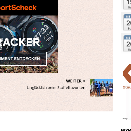
1
Sa
SE
2
So
SE
2
Sa
WEITER
Unglücklich beim Staffelfavoriten
MYB