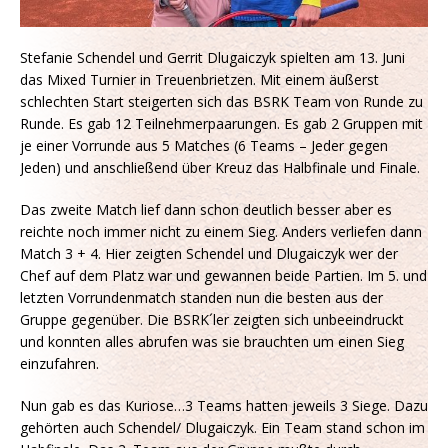
Stefanie Schendel und Gerrit Dlugaiczyk spielten am 13. Juni
das Mixed Turnier in Treuenbrietzen. Mit einem äußerst
schlechten Start steigerten sich das BSRK Team von Runde zu
Runde. Es gab 12 Teilnehmerpaarungen. Es gab 2 Gruppen mit
je einer Vorrunde aus 5 Matches (6 Teams – Jeder gegen
Jeden) und anschließend über Kreuz das Halbfinale und Finale.
Das zweite Match lief dann schon deutlich besser aber es
reichte noch immer nicht zu einem Sieg. Anders verliefen dann
Match 3 + 4. Hier zeigten Schendel und Dlugaiczyk wer der
Chef auf dem Platz war und gewannen beide Partien. Im 5. und
letzten Vorrundenmatch standen nun die besten aus der
Gruppe gegenüber. Die BSRK´ler zeigten sich unbeeindruckt
und konnten alles abrufen was sie brauchten um einen Sieg
einzufahren.
Nun gab es das Kuriose…3 Teams hatten jeweils 3 Siege. Dazu
gehörten auch Schendel/ Dlugaiczyk. Ein Team stand schon im