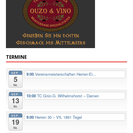
TERMINE
SEP.
9:00
Vereinsmeisterschaften Herren-Ei...
5
Sa.
SEP.
10:00
TC Grün-G. Wilhelmshorst – Damen
13
So.
SEP.
9:00
Herren 30 – VfL 1891 Tegel
19
Sa.