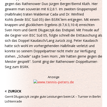
gegen das Rathenower Duo Jürgen Berger/Bernd Kluth. Hier
gewann man souverän mit 6:2,6:1. Im zweiten Gruppenspiel
(Halbfinale) traten Waldemar Cada und Dr. Winfried
Kohls (beide BSC Süd 05) den BSRK`lern entgegen. Mit einem
knappen und glücklichem Ergebnis (6:7,6:3,10:4) erreichten
Sven Horn und Gerrit Dlugaiczyk das Endspiel. Mit Freude auf
die Gegner von BSC Süd 05, folgte schnell die Enttäuschung als
sich das Doppel Kaudasch/Lang zurück zog. Peter Kaudasch
hatte sich wohl im vorhergehenden Halbfinale verletzt und
konnte so seinem Doppelpartner nicht mehr zur Verfügung
stehen. „Schade“ sagte Sven Horn: „Wir hätten gerne gegen die
Meister gespielt“. Somit ging der Rathenower-Doppelturnier-
Sieg zum BSRK.
Anzeige
ZURÜCK
Gerrit Dlugaiczyk zeigte gute Leistungen beim LK – Turnier in Berlin
Lichtenrade