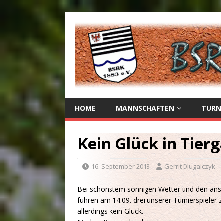
HOME
MANNSCHAFTEN
TURN
Kein Glück in Tier
16. September 2013
Gerrit Dlugaiczyk
Bei schönstem sonnigen Wetter und den ansc
fuhren am 14.09. drei unserer Turnierspieler 
allerdings kein Glück.