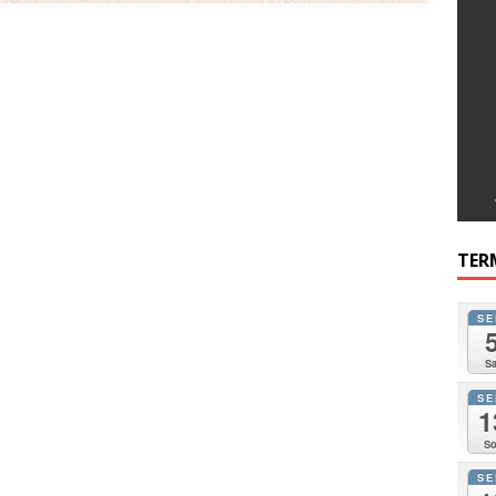
TER
SE
Sa
SE
1
So
SE