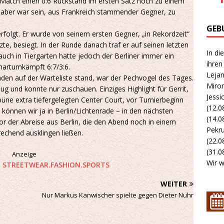
Match einen 0:6 Rückstand im ersten Satz noch zu einem
aber war sein, aus Frankreich stammender Gegner, zu
GEB
olgt. Er wurde von seinem ersten Gegner, „in Rekordzeit“
rzte, besiegt. In der Runde danach traf er auf seinen letzten
In di
o auch in Tiergarten hatte jedoch der Berliner immer ein
ihren
 hartumkämpft 6:7/3:6.
Lejan
ünden auf der Warteliste stand, war der Pechvogel des Tages.
Miron
g und konnte nur zuschauen. Einziges Highlight für Gerrit,
Jessi
büne extra tiefergelegten Center Court, vor Turnierbeginn
(12.0
t können wir ja in Berlin/Lichtenrade – in den nächsten
(14.0
or der Abreise aus Berlin, die den Abend noch in einem
Pekru
rechend ausklingen ließen.
(22.0
(31.08
Anzeige
Wir w
WEITER
Nur Markus Kanwischer spielte gegen Dieter Nuhr