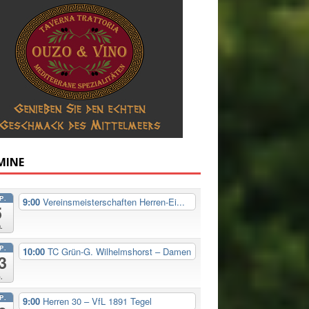
MINE
P.
9:00
Vereinsmeisterschaften Herren-Ei...
5
.
P.
10:00
TC Grün-G. Wilhelmshorst – Damen
3
.
P.
9:00
Herren 30 – VfL 1891 Tegel