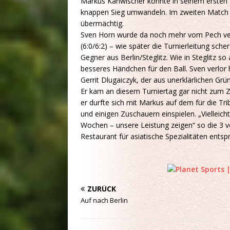
Markus Kanwischer konnte in seinem ersten 
knappen Sieg umwandeln. Im zweiten Match 
übermächtig.
Sven Horn wurde da noch mehr vom Pech verf
(6:0/6:2) – wie später die Turnierleitung sche
Gegner aus Berlin/Steglitz. Wie in Steglitz s
besseres Händchen für den Ball. Sven verlor
Gerrit Dlugaiczyk, der aus unerklärlichen Gr
Er kam an diesem Turniertag gar nicht zum Zu
er durfte sich mit Markus auf dem für die Tri
und einigen Zuschauern einspielen. „Vielleich
Wochen – unsere Leistung zeigen“ so die 3 v
Restaurant für asiatische Spezialitäten entsp
ZURÜCK
Auf nach Berlin