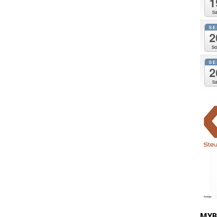
1
Sa
SE
2
So
SE
2
Sa
MYB