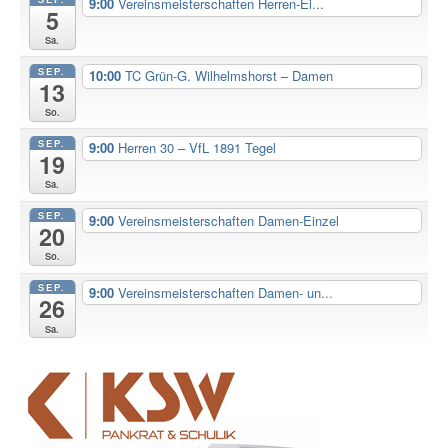
9:00
Vereinsmeisterschaften Herren-Ei...
5
Sa.
SEP.
10:00
TC Grün-G. Wilhelmshorst – Damen
13
So.
SEP.
9:00
Herren 30 – VfL 1891 Tegel
19
Sa.
SEP.
9:00
Vereinsmeisterschaften Damen-Einzel
20
So.
SEP.
9:00
Vereinsmeisterschaften Damen- un...
26
Sa.