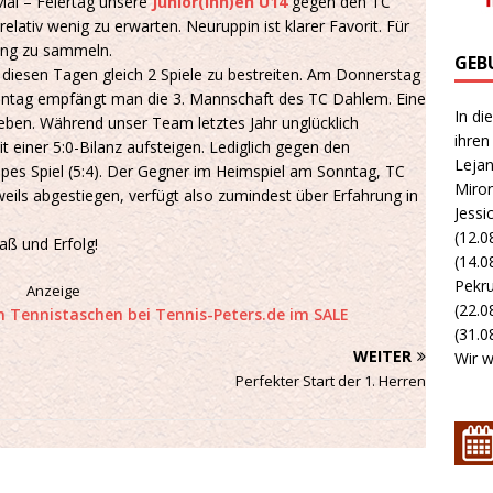
Mai – Feiertag unsere
Junior(inn)en U14
gegen den TC
 relativ wenig zu erwarten. Neuruppin ist klarer Favorit. Für
ung zu sammeln.
GEB
n diesen Tagen gleich 2 Spiele zu bestreiten. Am Donnerstag
ntag empfängt man die 3. Mannschaft des TC Dahlem. Eine
In di
geben. Während unser Team letztes Jahr unglücklich
ihren
t einer 5:0-Bilanz aufsteigen. Lediglich gegen den
Lejan
pes Spiel (5:4). Der Gegner im Heimspiel am Sonntag, TC
Miron
weils abgestiegen, verfügt also zumindest über Erfahrung in
Jessi
(12.0
paß und Erfolg!
(14.0
Pekru
Anzeige
(22.0
(31.08
WEITER
Wir w
Perfekter Start der 1. Herren