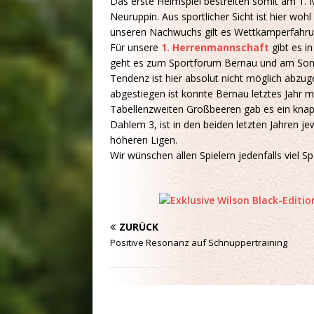
Das erste Heimspiel bestreiten somit am 1. 
Neuruppin. Aus sportlicher Sicht ist hier wohl
unseren Nachwuchs gilt es Wettkamperfahr
Für unsere
1. Herrenmannschaft
gibt es i
geht es zum Sportforum Bernau und am Son
Tendenz ist hier absolut nicht möglich abzu
abgestiegen ist konnte Bernau letztes Jahr mi
Tabellenzweiten Großbeeren gab es ein knap
Dahlem 3, ist in den beiden letzten Jahren je
höheren Ligen.
Wir wünschen allen Spielern jedenfalls viel S
ZURÜCK
Positive Resonanz auf Schnuppertraining