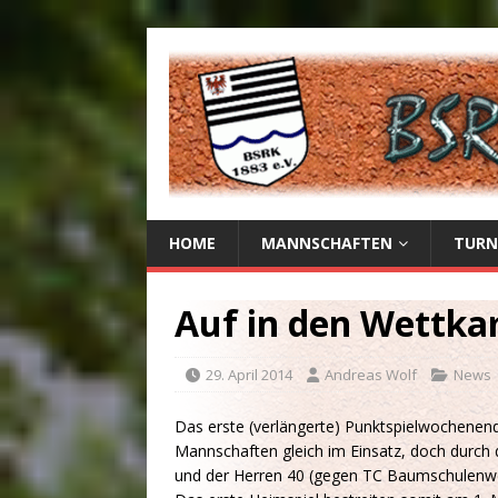
HOME
MANNSCHAFTEN
TURN
Auf in den Wettka
29. April 2014
Andreas Wolf
News
Das erste (verlängerte) Punktspielwochenend
Mannschaften gleich im Einsatz, doch durch
und der Herren 40 (gegen TC Baumschulenweg /