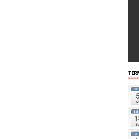
TER
SE
Sa
SE
1
So
SE