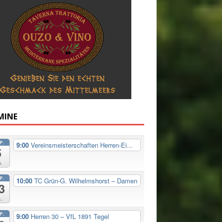
MINE
P.
9:00
Vereinsmeisterschaften Herren-Ei...
5
.
P.
10:00
TC Grün-G. Wilhelmshorst – Damen
3
.
P.
9:00
Herren 30 – VfL 1891 Tegel