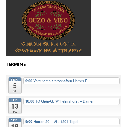
TERMINE
SEP.
9:00
Vereinsmeisterschaften Herren-Ei...
5
Sa.
SEP.
10:00
TC Grün-G. Wilhelmshorst – Damen
13
So.
SEP.
9:00
Herren 30 – VfL 1891 Tegel
19