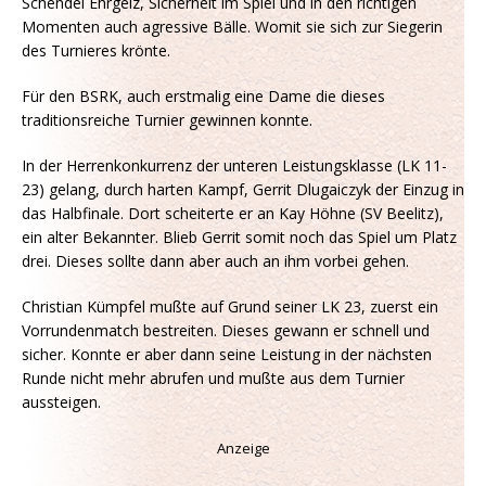
Schendel Ehrgeiz, Sicherheit im Spiel und in den richtigen
Momenten auch agressive Bälle. Womit sie sich zur Siegerin
des Turnieres krönte.
Für den BSRK, auch erstmalig eine Dame die dieses
traditionsreiche Turnier gewinnen konnte.
In der Herrenkonkurrenz der unteren Leistungsklasse (LK 11-
23) gelang, durch harten Kampf, Gerrit Dlugaiczyk der Einzug in
das Halbfinale. Dort scheiterte er an Kay Höhne (SV Beelitz),
ein alter Bekannter. Blieb Gerrit somit noch das Spiel um Platz
drei. Dieses sollte dann aber auch an ihm vorbei gehen.
Christian Kümpfel mußte auf Grund seiner LK 23, zuerst ein
Vorrundenmatch bestreiten. Dieses gewann er schnell und
sicher. Konnte er aber dann seine Leistung in der nächsten
Runde nicht mehr abrufen und mußte aus dem Turnier
aussteigen.
Anzeige