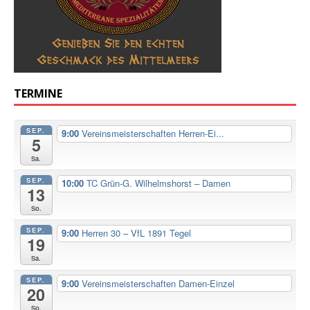
TERMINE
SEP.
9:00
Vereinsmeisterschaften Herren-Ei...
5
Sa.
SEP.
10:00
TC Grün-G. Wilhelmshorst – Damen
13
So.
SEP.
9:00
Herren 30 – VfL 1891 Tegel
19
Sa.
SEP.
9:00
Vereinsmeisterschaften Damen-Einzel
20
So.